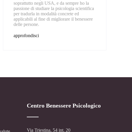
soprattutto negli USA, e da sempre ho la
passione di studiare la psicologia scientifica
per tradurla in modalità concrete ed
applicabili al fine di migliorare il benessere
delle persone.
approfondisci
Centro Benessere Psicologico
Via Triestina, 54 int. 20
salute