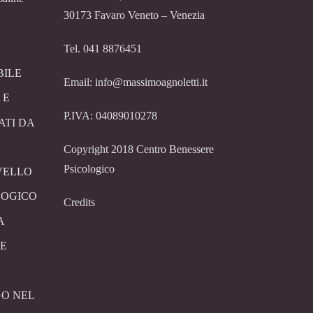
30173 Favaro Veneto – Venezia
Tel. 041 8876451
BILE
Email: info@massimoagnoletti.it
 E
P.IVA: 04089010278
ATI DA
Copyright 2018 Centro Benessere
Psicologico
VELLO
LOGICO
Credits
A
E
O NEL