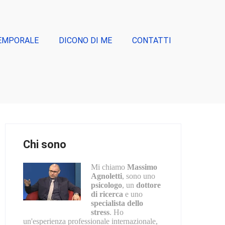
EMPORALE
DICONO DI ME
CONTATTI
Chi sono
Mi chiamo
Massimo
Agnoletti
, sono uno
psicologo
, un
dottore
di ricerca
e uno
specialista dello
stress
. Ho
un'esperienza professionale internazionale,