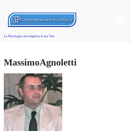
La Psicologia che migliora la tua Vita
MassimoAgnoletti