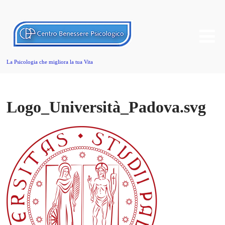
La Psicologia che migliora la tua Vita
Logo_Università_Padova.svg