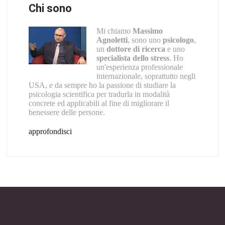
Chi sono
Mi chiamo
Massimo
Agnoletti
, sono uno
psicologo
,
un
dottore di ricerca
e uno
specialista dello stress
. Ho
un'esperienza professionale
internazionale, soprattutto negli
USA, e da sempre ho la passione di studiare la
psicologia scientifica per tradurla in modalità
concrete ed applicabili al fine di migliorare il
benessere delle persone.
approfondisci