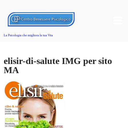
La Psicologia che migliora la tua Vita
elisir-di-salute IMG per sito
MA