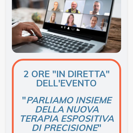
2 ORE "IN DIRETTA"
DELL'EVENTO
"
PARLIAMO INSIEME
DELLA NUOVA
TERAPIA
ESPOSITIVA
DI PRECISIONE
"